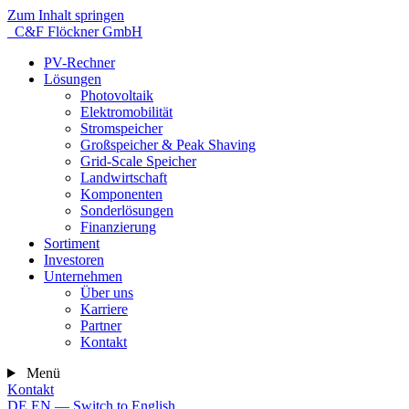
Zum Inhalt springen
C&F Flöckner GmbH
PV-Rechner
Lösungen
Photovoltaik
Elektromobilität
Stromspeicher
Großspeicher & Peak Shaving
Grid-Scale Speicher
Landwirtschaft
Komponenten
Sonderlösungen
Finanzierung
Sortiment
Investoren
Unternehmen
Über uns
Karriere
Partner
Kontakt
Menü
Kontakt
DE
EN
— Switch to English