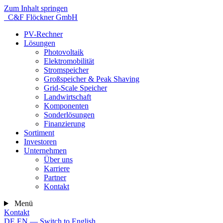
Zum Inhalt springen
C&F Flöckner GmbH
PV-Rechner
Lösungen
Photovoltaik
Elektromobilität
Stromspeicher
Großspeicher & Peak Shaving
Grid-Scale Speicher
Landwirtschaft
Komponenten
Sonderlösungen
Finanzierung
Sortiment
Investoren
Unternehmen
Über uns
Karriere
Partner
Kontakt
Menü
Kontakt
DE
EN
— Switch to English